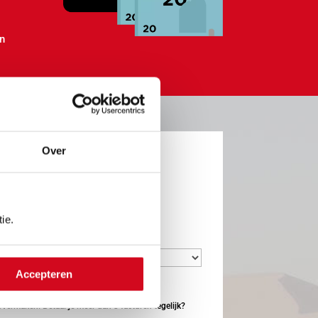
an
Over
ie.
Accepteren
*
overmaken. Betaal je meer dan 3 facturen tegelijk?