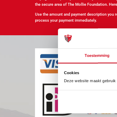
the secure area of The Mollie Foundation. Here
Use the amount and payment description you r
process your payment immediately.
Toestemming
Cookies
Deze website maakt gebruik 