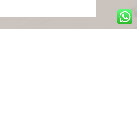
Contact
Opslagpark Deventer
Opslagpark Almelo
Opslagpark Duiven
Opslagpark Zwolle
KvK: 08204585
BTW: NL821155982B01