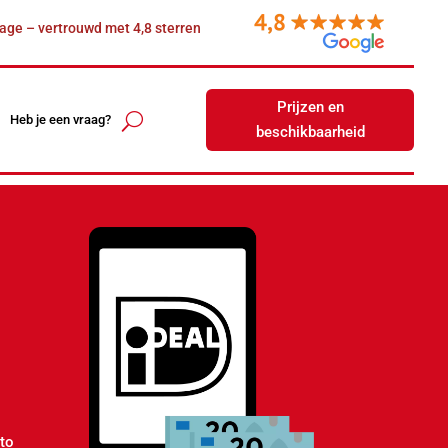
age – vertrouwd met 4,8 sterren
Prijzen en
Heb je een vraag?
beschikbaarheid
 to