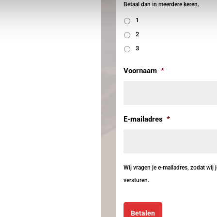
Betaal dan in meerdere keren.
1
2
3
Voornaam
*
E-mailadres
*
Wij vragen je e-mailadres, zodat wij 
versturen.