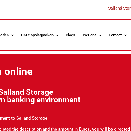
Salland Stor
heden
Onze opslagparken
Blogs
Over ons
Contact
 online
Salland Storage
wn banking environment
ment to Salland Storage.
leted the description and the amount in Euros, you will be directed