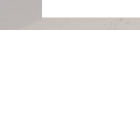
Salland Storage is het adres voor het huren van goedkope, ve
opslagruimte. Je kunt op onze opslagparken terecht voor i
motoropslag en het huren van opslagruimte en praktijkruimt
zowel particulieren als bedrijven, weten ons vanuit de wijde
Check prijzen en beschikbaarheid