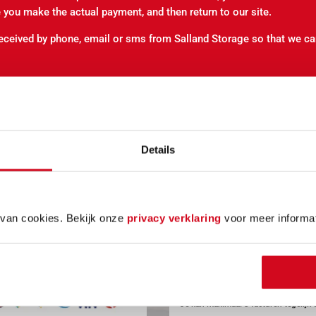
 you make the actual payment, and then return to our site.
eceived by phone, email or sms from Salland Storage so that we c
Details
Bedrag
*
van cookies. Bekijk onze
privacy verklaring
voor meer informat
Betalingsomschrijving
*
Hoeveel facturen betaal je?
Je kan maximaal 3 facturen tegelijk 