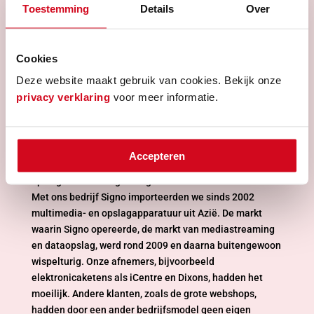
Toestemming
Details
Over
Hoe het begon
Cookies
Deze website maakt gebruik van cookies. Bekijk onze
Salland Storage is door ons, de broers Jan-Hein (1980)
privacy verklaring
voor meer informatie.
en Maarten Streppel (1983) als nevenactiviteit
opgericht naast ons IT-bedrijf Signo. Een overschot aan
ruimte bracht het idee van inboedelopslag naar boven
en met die gedachte zijn zijn we Salland Storage
Accepteren
gestart. In de jaren ‘06 tot ‘11 groeiden de
opslagactiviteiten gestaag.
Met ons bedrijf Signo importeerden we sinds 2002
multimedia- en opslagapparatuur uit Azië. De markt
waarin Signo opereerde, de markt van mediastreaming
en dataopslag, werd rond 2009 en daarna buitengewoon
wispelturig. Onze afnemers, bijvoorbeeld
elektronicaketens als iCentre en Dixons, hadden het
moeilijk. Andere klanten, zoals de grote webshops,
hadden door een ander bedrijfsmodel geen eigen