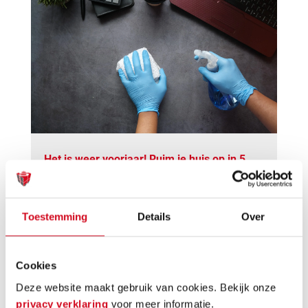
Het is weer voorjaar! Ruim je huis op in 5
stappen
De dagen worden langer en we zien de zon ook
weer wat vaker. Eindelijk kunnen we die grijze,
saaie wintermaanden achter ons laten. Alleen al
Toestemming
Details
Over
die gedachte geeft ons weer nieuwe energie. Tijd
om je huis een opfrisbeurt te geven!
Lees meer
Cookies
Deze website maakt gebruik van cookies. Bekijk onze
privacy verklaring
voor meer informatie.