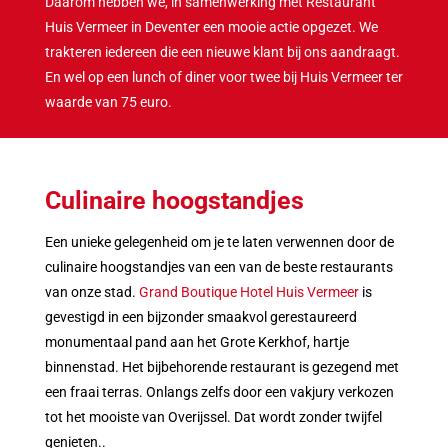
Daarom hebben we, in samenwerking met Restaurant
Huis Vermeer in Deventer een mooie actie opgezet. We
trakteren iedereen die een nieuwe klant bij ons aandraagt.
En wel op een lunch of diner voor twee bij Huis Vermeer ter
waarde van 75 euro.
Culinaire hoogstandjes
Een unieke gelegenheid om je te laten verwennen door de
culinaire hoogstandjes van een van de beste restaurants
van onze stad.
Grand Boutique Hotel Huis Vermeer
is
gevestigd in een bijzonder smaakvol gerestaureerd
monumentaal pand aan het Grote Kerkhof, hartje
binnenstad. Het bijbehorende restaurant is gezegend met
een fraai terras. Onlangs zelfs door een vakjury verkozen
tot het mooiste van Overijssel. Dat wordt zonder twijfel
genieten..