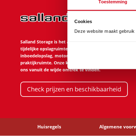
Toestemming
Cookies
Deze website maakt gebruik 
Salland Storage is het adres voor het huren van goedko
tijdelijke opslagruimte. Je kunt op onze opslagparken 
inboedelopslag, motoropslag en het huren van opslag
praktijkruimte. Onze klanten, zowel particulieren als 
ons vanuit de wijde omtrek te vinden.
Check prijzen en beschikbaarheid
Huisregels
Algemene voor