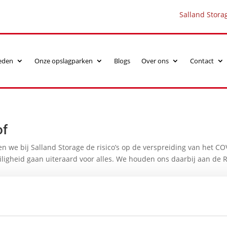
Salland Stora
eden
Onze opslagparken
Blogs
Over ons
Contact
of
n we bij Salland Storage de risico’s op de verspreiding van het CO
iligheid gaan uiteraard voor alles. We houden ons daarbij aan de 