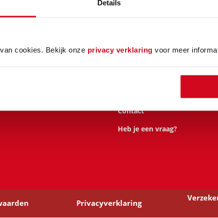
Details
Navigatie
Opslagmogelijkheden
van cookies. Bekijk onze
privacy verklaring
voor meer informat
Onze parken
pe, veilige en
Blogs
terecht voor
ruimte en
Over ons
bedrijven, weten
Contact
Heb je een vraag?
Verzeke
waarden
Privacyverklaring