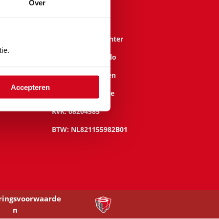
Over
Contact
Opslagpark Deventer
ie.
Opslagpark Almelo
Opslagpark Duiven
Accepteren
Opslagpark Zwolle
KvK: 08204585
BTW: NL821155982B01
ringsvoorwaarde
n