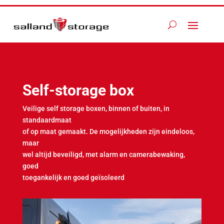
Self-storage box
Veilige self storage boxen, binnen of buiten, in
standaardmaat
of op maat gemaakt. De mogelijkheden zijn eindeloos,
maar
wel altijd beveiligd, met alarm en camerabewaking,
goed
toegankelijk en goed geïsoleerd