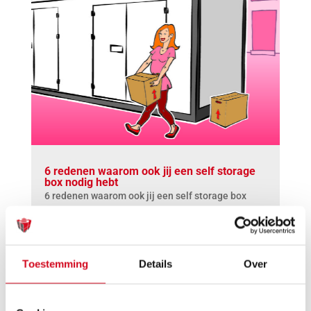
6 redenen waarom ook jij een self storage
box nodig hebt
6 redenen waarom ook jij een self storage box
nodig hebtWe hebben het er in onze blogs al vaker
over gehad. Er zijn legio redenen te bedenken
waarom je een self storage box zou moeten huren.
In dit blog behandelen we er zes.Werken vanuit
Toestemming
Details
Over
huis Steeds meer mensen werken...
Lees meer